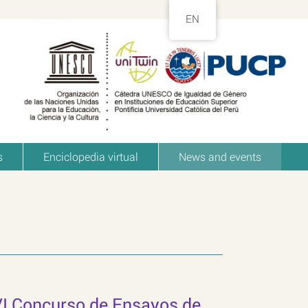
EN
s
Enciclopedia virtual
News and events
VI Concurso de Ensayos de