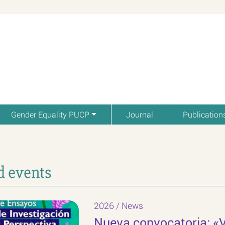
Gender Equality PUCP
Journal
Publication
 events
2026
/
News
Nueva convocatoria: «