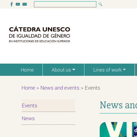
Home
About us
Lines of work
Home
>
News and events
>
Events
News and
Events
News