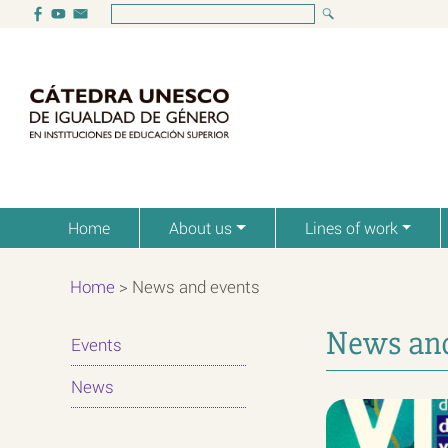
Home
About us
Lines of work
Home
>
News and events
News and
Events
News