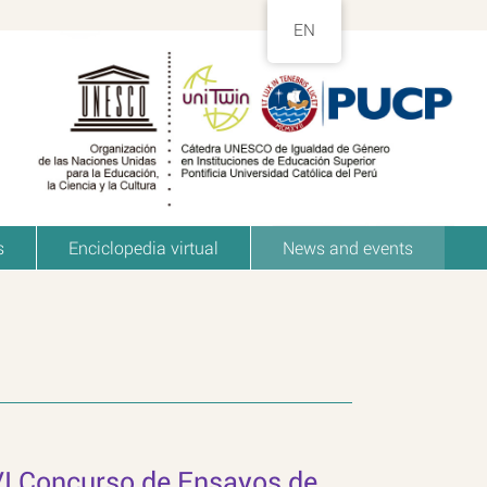
EN
s
Enciclopedia virtual
News and events
VI Concurso de Ensayos de