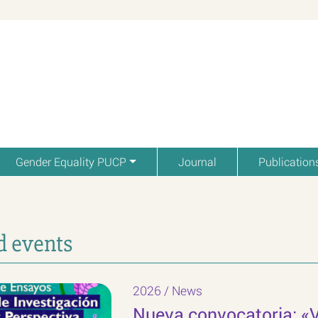
Gender Equality PUCP
Journal
Publication
 events
2026
/
News
Nueva convocatoria: «