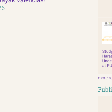
26
Study
Hara
Unde
at P
more re
Publi