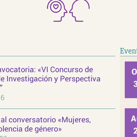
Even
vocatoria: «VI Concurso de
Oc
e Investigación y Perspectiva
”
26
Aug
 al conversatorio «Mujeres,
olencia de género»