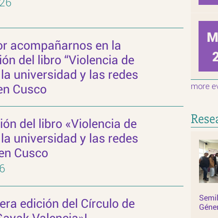
026
Ma
or acompañarnos en la
ón del libro “Violencia de
la universidad y las redes
more e
 en Cusco
Rese
ón del libro «Violencia de
la universidad y las redes
 en Cusco
6
Semil
3era edición del Círculo de
Géne
Sayak Valencia»!