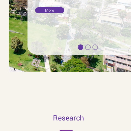
ore
Research