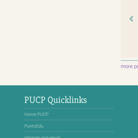
Pr
more pu
PUCP Quicklinks
Home PUCP
PuntoEdu
Intranet and email