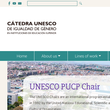
Home
About us
Lines of work
ESCO PUCP Chair
SCO Chairs are an international program established
 by the United Nations Educational, Scientific and
l Organization.