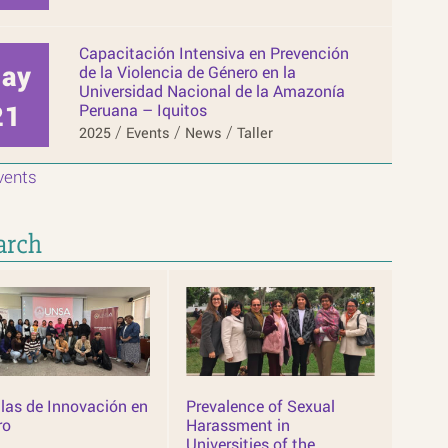
Capacitación Intensiva en Prevención
y
de la Violencia de Género en la
Universidad Nacional de la Amazonía
21
Peruana – Iquitos
/
/
/
2025
Events
News
Taller
vents
arch
las de Innovación en
Prevalence of Sexual
ro
Harassment in
Universities of the