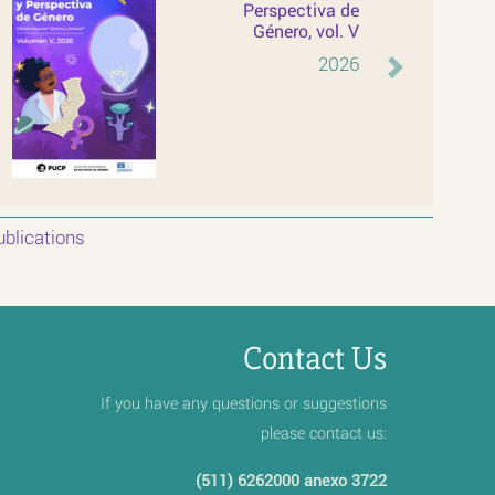
Perspectiva de
Género, vol. V
2026
evious
Next
blications
Contact Us
If you have any questions or suggestions
please contact us:
(511) 6262000 anexo 3722