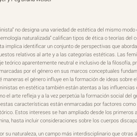
inista” no designa una variedad de estética del mismo modo e
stemología naturalizada” califican tipos de ética o teorías del 
ta implica identificar un conjunto de perspectivas que abord
uestos relativos al arte y a las categorías estéticas. Las fem
je teórico aparentemente neutral e inclusivo de la filosofía, 
n marcadas por el género en sus marcos conceptuales fundam
 maneras el género influye en la formación de ideas sobre el a
inistas en estética también están atentas a las influencias 
o el arte refleja y a la vez perpetúa la formación social del gé
estas características están enmarcadas por factores como la 
stórico. Estos intereses se han ampliado desde los primeros a
ina, hasta incluir consideraciones sobre los cuerpos discapa
or su naturaleza, un campo más interdisciplinario que otras ár