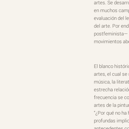
artes. Se desarr
en muchos campo
evaluación del l
del arte. Por en
postfeminista— e
movimientos abo
El blanco históri
artes, el cual se
música, la litera
estrecha relació
frecuencia se co
artes de la pint
“¿Por qué no ha 
profundas implic
antecedentes con 