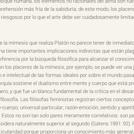
psique humana, los elementos no racionales del alma son fue
aprehensión más fría de la sabiduría; de este modo, los place
riesgosos por lo que el arte debe ser cuidadosamente limit
e la mímesis que realiza Platón no parece tener de inmediat
ma tiene importantes implicaciones indirectas que están pl
eferencia por la búsqueda filosófica para alcanzar el conoci
 los placeres de la mímesis, por ejemplo, se puede ver una 
o e intelectual de las formas ideales por sobre el mundo pasaj
rarquía sostiene el dualismo entre mente y cuerpo que está 
ero, y que fue un blanco fundamental de la crítica en el desa
 filosofía. Las filósofas feministas registran ciertos conce
e-cuerpo; universal-particular; razón-emoción, sentido y apet
stos no son tan solo pares meramente correlativos: son par
idera naturalmente superior al segundo (Gatens 1991: 92). P
rticularidad porque proporciona un conocimiento más general;