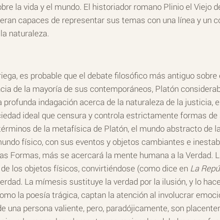
bre la vida y el mundo. El historiador romano Plinio el Viejo d
 eran capaces de representar sus temas con una línea y un co
la naturaleza.
griega, es probable que el debate filosófico más antiguo sobre
ncia de la mayoría de sus contemporáneos, Platón considerab
 profunda indagación acerca de la naturaleza de la justicia, 
iedad ideal que censura y controla estrictamente formas de ar
 términos de la metafísica de Platón, el mundo abstracto de
mundo físico, con sus eventos y objetos cambiantes e inestabl
as Formas, más se acercará la mente humana a la Verdad. Las
de los objetos físicos, convirtiéndose (como dice en
La Repú
 verdad. La mímesis sustituye la verdad por la ilusión, y lo 
como la poesía trágica, captan la atención al involucrar emo
 de una persona valiente, pero, paradójicamente, son placente