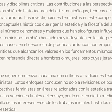
icas y disciplinas críticas. Las contribuciones a las perspect
o también de historiadoras del arte, musicólogas, teóricas de l
ias artistas. Las investigaciones feministas en este campo t
ceptuales históricos que rigen la estética y la filosofía del a
 el número de hombres y mujeres que han sido figuras influyen
s feministas también han sido muy influyentes en la interpretac
nos casos, en el desarrollo de prácticas artísticas contempo
ríticas que alcanzan los valores en los fundamentos mismos
en referencia directa a hombres o mujeres, pero cuyas jerar
e siguen comienzan cada una con críticas a tradiciones teór
inistas. Estos enfoques conducen no solo a revisiones de posi
pectivas feministas en áreas relacionadas con la estética tra
 las secciones finales del ensayo, por lo que, en cierta medi
rollo de los intereses —desde los trabajos iniciales hasta lo
 estética.