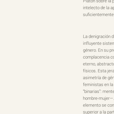
Platón sobre la 
intelecto de la 
suficientemente 
La denigración d
influyente siste
género. En su pr
complacencia con
eterno, abstract
físicos. Esta je
asimetría de gén
feministas en la
“binarias”: ment
hombre-mujer—. E
elemento se cons
superior a la pa