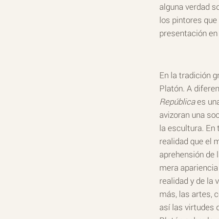
alguna verdad so
los pintores que
presentación en 
En la tradición 
Platón. A difere
República
es una
avizoran una soc
la escultura. En
realidad que el 
aprehensión de l
mera apariencia 
realidad y de la
más, las artes, 
así las virtudes