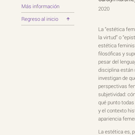
Más información
2020
Regreso al inicio
La “estética fem
la virtud” o “epi
estética feminis
filosóficas y sup
pesar del lengua
disciplina está
investigan de qué
perspectivas fem
subjetividad: cóm
qué punto todas 
y el contexto hi
apariencia femen
La estética es, p