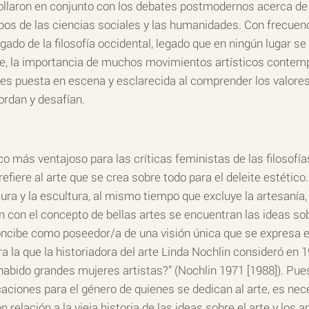
ollaron en conjunto con los debates postmodernos acerca de l
s de las ciencias sociales y las humanidades. Con frecuen
egado de la filosofía occidental, legado que en ningún lugar 
de, la importancia de muchos movimientos artísticos contemp
s puesta en escena y esclarecida al comprender los valores y
rdan y desafían.
co más ventajoso para las críticas feministas de las filosofía
 refiere al arte que se crea sobre todo para el deleite estético
tura y la escultura, al mismo tiempo que excluye la artesanía,
n con el concepto de bellas artes se encuentran las ideas sobr
ncibe como poseedor/a de una visión única que se expresa en 
ura la que la historiadora del arte Linda Nochlin consideró e
habido grandes mujeres artistas?” (Nochlin 1971 [1988]). Pues
aciones para el género de quienes se dedican al arte, es nec
relación a la vieja historia de las ideas sobre el arte y los 