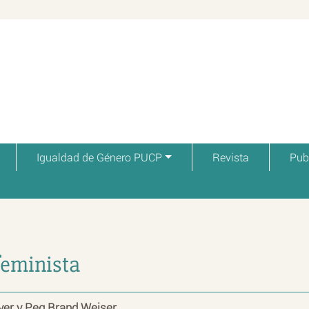
Igualdad de Género PUCP
Revista
Pub
feminista
er y Peg Brand Weiser