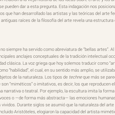
se pueden dar a esta pregunta. Esta indagación nos posicion
los que han desarrollado las artistas y las teóricas del art
s antiguas raíces de la filosofía del arte revela una estructu
” no siempre ha servido como abreviatura de “bellas artes”. Al
rincipales anclajes conceptuales de la tradición intelectual o
dad clásica. La voz griega que hoy solemos traducir como “ar
omo “habilidad”, el cual, en su sentido más amplio, se utiliza
jetos de la naturaleza. Los tipos de
techne
que más se parec
 son “miméticos” o imitativos, es decir, los que reproducen e
a narrativa o teatral. Por ejemplo, la escultura imita la form
 voces o —de forma más abstracta— las emociones humanas. E
vividos. Durante siglos se asumió que la naturaleza del arte
ncluido Aristóteles, elogiaron la capacidad del artista mimét