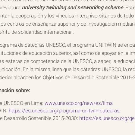
breviatura
university twinning and networking scheme
. Est
ntar la cooperación y los vínculos interuniversitarios de todo
los centros de enseñanza superior y de investigación median
íritu de solidaridad internacional.
 programa de cátedras UNESCO, el programa UNITWIN se enc
tuciones de educación superior, así como de apoyar en la i
as esferas de competencia de la UNESCO, a saber, la educación
municación. En la misma línea que las cátedras UNESCO, la r
erior alcancen los Objetivos de Desarrollo Sostenible 2015-
mación sobre:
 la UNESCO en Lima:
www.unesco.org/new/es/lima
WIN:
https://es.unesco.org/programa-unitwin-catedras
de Desarrollo Sostenible 2015-2030:
https://es.unesco.org/g