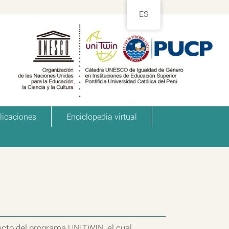
ES
licaciones
Enciclopedia virtual
cto del programa UNITWIN, el cual