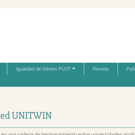
Igualdad de Género PUCP
Revista
Pub
 red UNITWIN
es una cadena de hermanamiento entre universidades produ