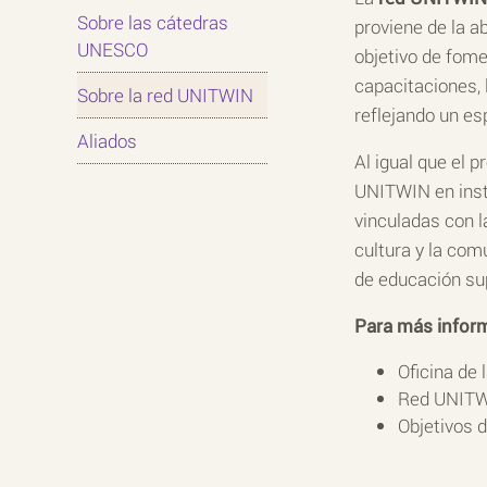
Sobre las cátedras
proviene de la a
UNESCO
objetivo de fome
capacitaciones, 
Sobre la red UNITWIN
reflejando un esp
Aliados
Al igual que el
UNITWIN en insti
vinculadas con l
cultura y la co
de educación sup
Para más infor
Oficina de
Red UNIT
Objetivos 