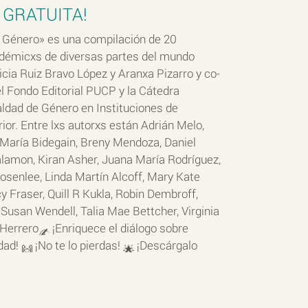
 GRATUITA!
Género» es una compilación de 20
adémicxs de diversas partes del mundo
icia Ruiz Bravo López y Aranxa Pizarro y co-
l Fondo Editorial PUCP y la Cátedra
dad de Género en Instituciones de
or. Entre lxs autorxs están Adrián Melo,
a María Bidegain, Breny Mendoza, Daniel
lamon, Kiran Asher, Juana María Rodríguez,
osenlee, Linda Martín Alcoff, Mary Kate
Fraser, Quill R Kukla, Robin Dembroff,
 Susan Wendell, Talia Mae Bettcher, Virginia
 Herrero
¡Enriquece el diálogo sobre
idad!
¡No te lo pierdas!
¡Descárgalo