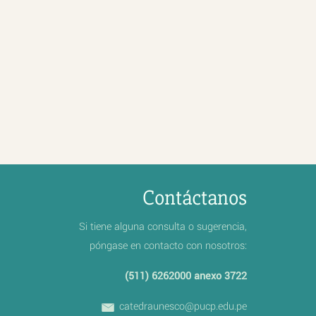
Contáctanos
Si tiene alguna consulta o sugerencia,
póngase en contacto con nosotros:
(511) 6262000 anexo 3722
catedraunesco@pucp.edu.pe