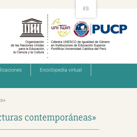
ES
licaciones
Enciclopedia virtual
as»
ecturas contemporáneas»