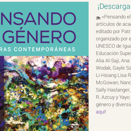
¡Descarga
«Pensando el 
artículos de ac
editado por Patr
organizado por e
UNESCO de Igual
Educación Superi
Alia Al-Saji, An
Wodak, Gayle Sa
Li-Hsiang Lisa R
McGowan, Nancy 
Sally Haslanger,
R. Azcuy y Yayo
género y divers
aquí
!