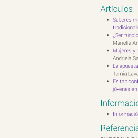
Artículos
Saberes med
tradicional
¿Ser funcio
Mariella Ar
Mujeres y n
Andriela Sa
La apuesta
Tamia Lava
Es tan conf
jóvenes en
Informaci
Informació
Referenci