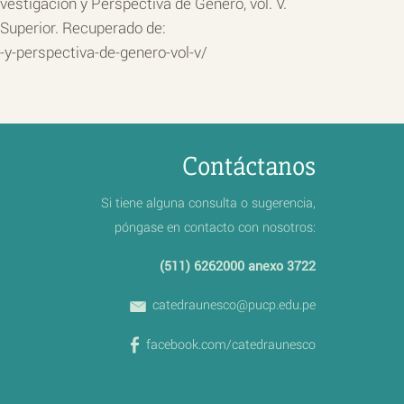
estigación y Perspectiva de Género, vol. V.
Superior. Recuperado de:
y-perspectiva-de-genero-vol-v/
Contáctanos
Si tiene alguna consulta o sugerencia,
póngase en contacto con nosotros:
(511) 6262000 anexo 3722
catedraunesco@pucp.edu.pe
facebook.com/catedraunesco