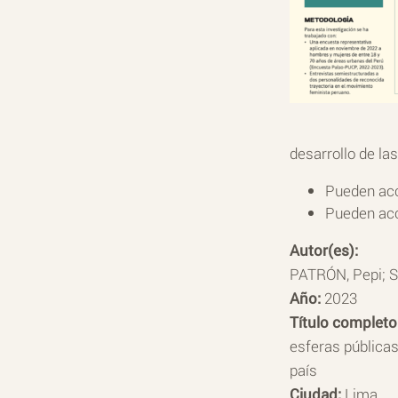
desarrollo de las
Pueden acc
Pueden acc
Autor(es):
PATRÓN, Pepi; S
Año:
2023
Título complet
esferas públicas 
país
Ciudad:
Lima