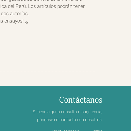
ica del Perú. Los artículos podrán tener
dos autorías.
s ensayos!
Contáctanos
Si tiene alguna consulta o sugerencia,
póngase en contacto con nosotros: