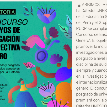
ABRIMOS LA 
La Cátedra UNESC
de la Educación S
del Perú y el Gru
PUCP se complacen
Concurso de Ensa
Género”. El objeti
promover la inclu
investigaciones 
posgrado a nivel n
disciplina de su 
siempre y cuando
en la investigaci
e internacionaliz
género. El concur
posgrado de univ
premiará con la p
Cátedra UNESCO d