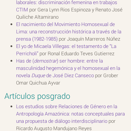
laborales: discriminación femenina en trabajos
CTIM
por Gera Lynn Rios Espinoza y Renato José
Quiliche Altamirano
El nacimiento del Movimiento Homosexual de
Lima: una reconstrucción histórica a través de la
prensa (1982-1985)
por Joaquín Marreros Núñez
El yo de Micaela Villegas: el testamento de “La
Perricholi”
por Ronal Eduardo Teves Gutierrez
Has de (
demostrar
) ser hombre: entre la
masculinidad hegemónica y el homosexual en la
novela
Duque
de José Diez Canseco
por Grober
Omar Quichua Ayvar
Artículos posgrado
Los estudios sobre Relaciones de Género en la
Antropología Amazónica: notas conceptuales para
una propuesta de diálogo interdisciplinario
por
Ricardo Augusto Mandujano Reyes