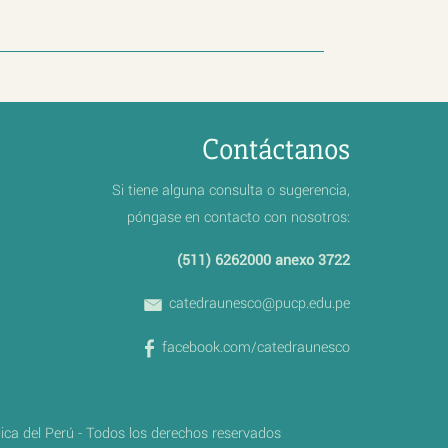
Contáctanos
Si tiene alguna consulta o sugerencia,
póngase en contacto con nosotros:
(511) 6262000 anexo 3722
catedraunesco@pucp.edu.pe
facebook.com/catedraunesco
lica del Perú - Todos los derechos reservados