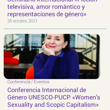
televisiva, amor romántico y
representaciones de género»
26 octubre, 2021
Conferencia
/
Eventos
Conferencia Internacional de
Género UNESCO-PUCP: «Women’s
Sexuality and Scopic Capitalism»