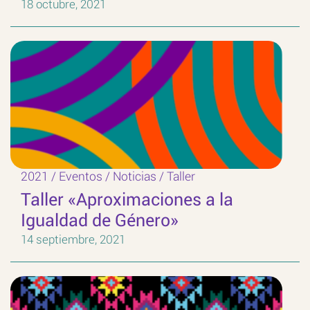
18 octubre, 2021
2021
/
Eventos
/
Noticias
/
Taller
Taller «Aproximaciones a la
Igualdad de Género»
14 septiembre, 2021