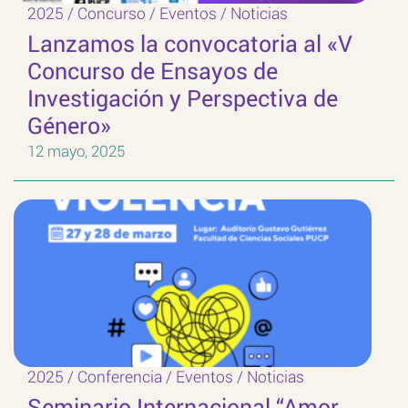
2025
/
Concurso
/
Eventos
/
Noticias
Lanzamos la convocatoria al «V
Concurso de Ensayos de
Investigación y Perspectiva de
Género»
12 mayo, 2025
2025
/
Conferencia
/
Eventos
/
Noticias
Seminario Internacional “Amor,