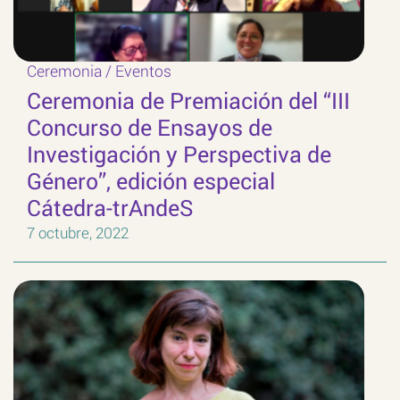
Ceremonia
/
Eventos
Ceremonia de Premiación del “III
Concurso de Ensayos de
Investigación y Perspectiva de
Género”, edición especial
Cátedra-trAndeS
7 octubre, 2022